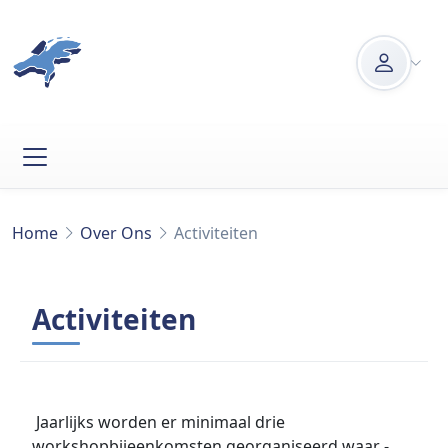
Overslaan en naar de inhoud gaan
User ac
Kruimelpad
Home
Over Ons
Activiteiten
Activiteiten
Jaarlijks worden er minimaal drie
workshopbijeenkomsten georganiseerd waar -